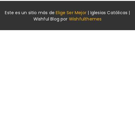
Este es un sitio más de
Elige Ser Mejor
|
Iglesias Católicas |
Wishful Blog por
Wishfulthemes