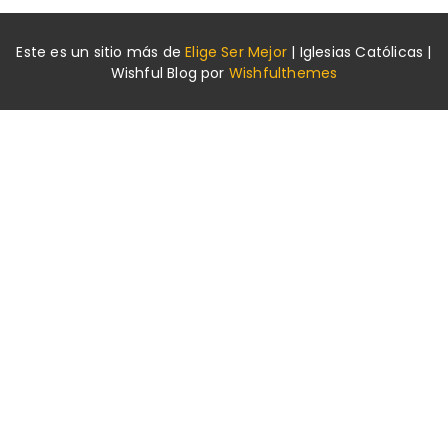
Este es un sitio más de
Elige Ser Mejor
|
Iglesias Católicas |
Wishful Blog por
Wishfulthemes